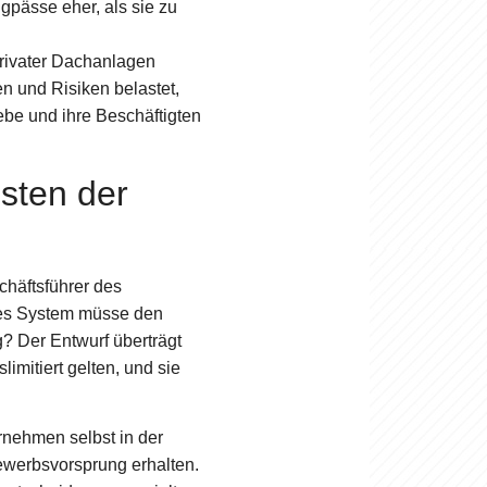
gpässe eher, als sie zu
 privater Dachanlagen
en und Risiken belastet,
ebe und ihre Beschäftigten
osten der
chäftsführer des
eues System müsse den
g? Der Entwurf überträgt
limitiert gelten, und sie
ernehmen selbst in der
ewerbsvorsprung erhalten.