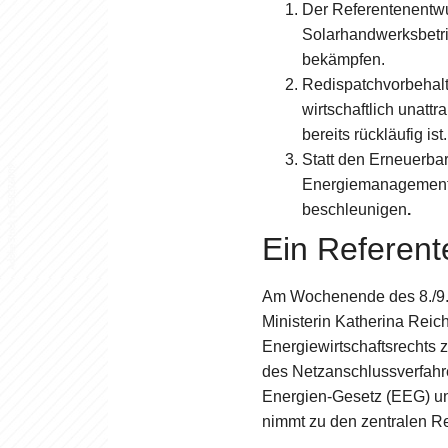
Der Referentenentwu
Solarhandwerksbetri
bekämpfen.
Redispatchvorbehal
wirtschaftlich unatt
bereits rückläufig ist.
Statt den Erneuerba
Energiemanagements
beschleunigen
.
Ein Referent
Am Wochenende des 8./9. 
Ministerin Katherina Reic
Energiewirtschaftsrechts
des Netzanschlussverfahre
Energien-Gesetz (EEG) u
nimmt zu den zentralen R