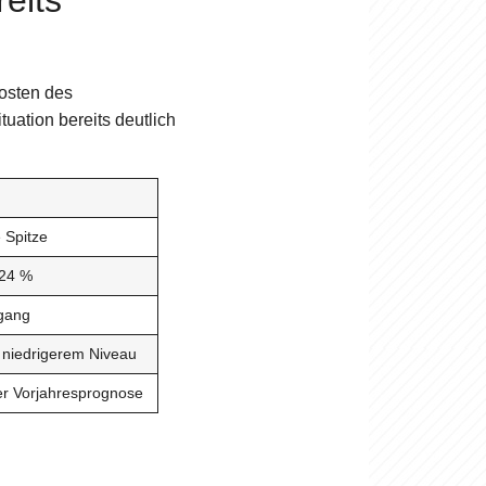
eits
Kosten des
uation bereits deutlich
 Spitze
24 %
gang
 niedrigerem Niveau
er Vorjahresprognose