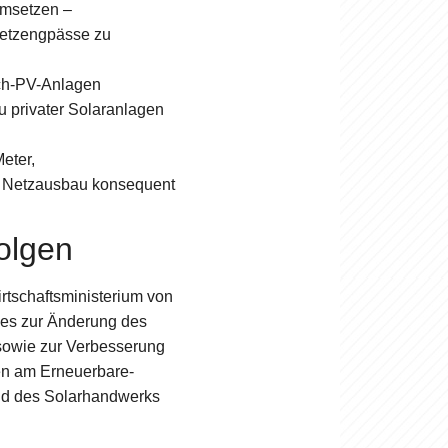
umsetzen –
Netzengpässe zu
ch-PV-Anlagen
u privater Solaranlagen
eter,
 Netzausbau konsequent
olgen
tschaftsministerium von
tzes zur Änderung des
sowie zur Verbesserung
gen am Erneuerbare-
nd des Solarhandwerks