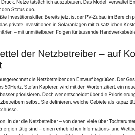
e Druck, Netze tatsächlich auszubauen. Das Modell verwaltet En
t den Status quo.
ßte Investitionskiller. Bereits jetzt ist der PV-Zubau im Bereich
 das private Investitionen in Solaranlagen mit zusätzlichen Kost
ärfen – mit unmittelbaren Folgen für tausende Handwerksbetri
ttel der Netzbetreiber – auf K
t
ausgerechnet die Netzbetreiber den Entwurf begrüßen. Der Ges
s 50Hertz, Stefan Kapferer, wird mit den Worten zitiert, ein n
esser priorisieren. Doch wer entscheidet über die Priorisierun
zbetreibern selbst. Sie definieren, welche Gebiete als kapazitäts
schüsse.
ion, in der die Netzbetreiber – von denen viele über Tochterunt
ergien tätig sind – einen erheblichen Informations- und Wettb