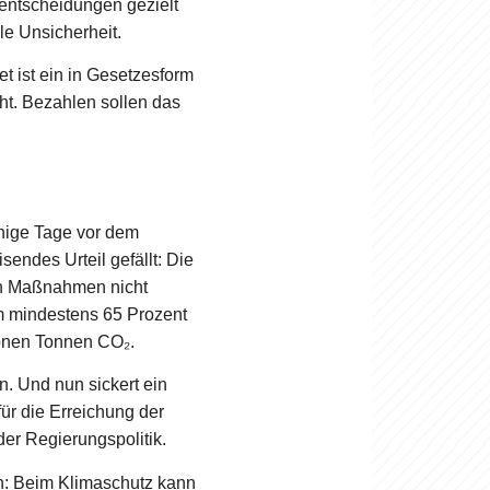
sentscheidungen gezielt
e Unsicherheit.
t ist ein in Gesetzesform
t. Bezahlen sollen das
enige Tage vor dem
endes Urteil gefällt: Die
en Maßnahmen nicht
m mindestens 65 Prozent
ionen Tonnen CO₂.
. Und nun sickert ein
ür die Erreichung der
der Regierungspolitik.
in: Beim Klimaschutz kann