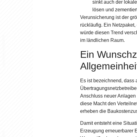
sinkt auch der lokal
lösen und zementier
Verunsicherung ist der grö
rückläufig. Ein Netzpaket,
würde diesen Trend versch
im ländlichen Raum.
Ein Wunschze
Allgemeinhei
Es ist bezeichnend, dass 
Übertragungsnetzbetreiber
Anschluss neuer Anlagen b
diese Macht den Verteilnet
erheben die Baukostenzu
Damit entsteht eine Situat
Erzeugung erneuerbarer En