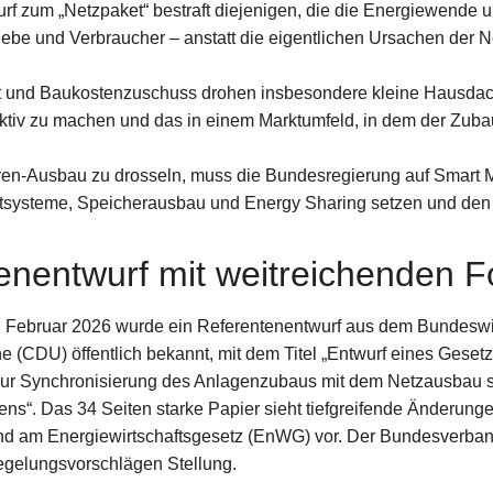
rf zum „Netzpaket“ bestraft diejenigen, die die Energiewende 
ebe und Verbraucher – anstatt die eigentlichen Ursachen der 
t und Baukostenzuschuss drohen insbesondere kleine Hausda
raktiv zu machen und das in einem Marktumfeld, in dem der Zuba
ren-Ausbau zu drosseln, muss die Bundesregierung auf Smart M
ysteme, Speicherausbau und Energy Sharing setzen und den
enentwurf mit weitreichenden F
Februar 2026 wurde ein Referentenentwurf aus dem Bundeswir
he (CDU) öffentlich bekannt, mit dem Titel „Entwurf eines Gese
 zur Synchronisierung des Anlagenzubaus mit dem Netzausbau 
ns“. Das 34 Seiten starke Papier sieht tiefgreifende Änderun
nd am Energiewirtschaftsgesetz (EnWG) vor. Der Bundesverba
egelungsvorschlägen Stellung.