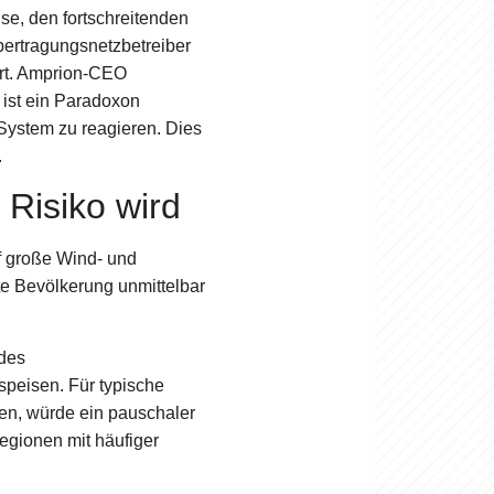
se, den fortschreitenden
bertragungsnetzbetreiber
ert. Amprion-CEO
s ist ein Paradoxon
-System zu reagieren. Dies
.
Risiko wird
uf große Wind- und
te Bevölkerung unmittelbar
 des
speisen. Für typische
en, würde ein pauschaler
egionen mit häufiger