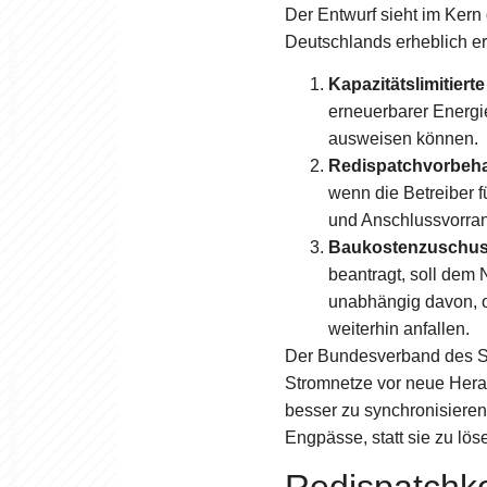
Der Entwurf sieht im Kern
Deutschlands erheblich e
Kapazitätslimitiert
erneuerbarer Energien
ausweisen können.
Redispatchvorbeha
wenn die Betreiber 
und Anschlussvorran
Baukostenzuschus
beantragt, soll dem
unabhängig davon, o
weiterhin anfallen.
Der Bundesverband des So
Stromnetze vor neue Hera
besser zu synchronisieren.
Engpässe, statt sie zu lö