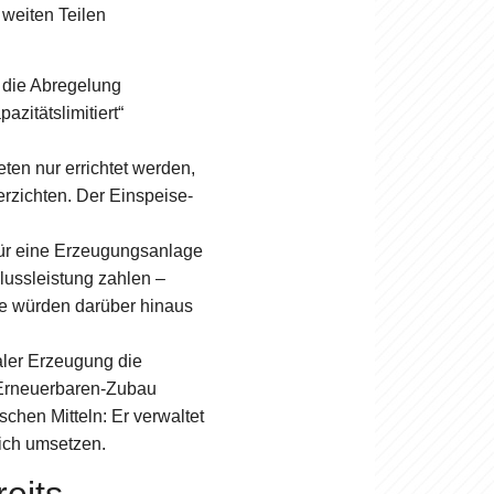
 weiten Teilen
n die Abregelung
azitätslimitiert“
en nur errichtet werden,
rzichten. Der Einspeise-
für eine Erzeugungsanlage
lussleistung zahlen –
te würden darüber hinaus
ler Erzeugung die
d Erneuerbaren-Zubau
schen Mitteln: Er verwaltet
lich umsetzen.