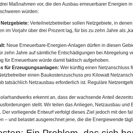
 drei Maßnahmen vor, die den Ausbau erneuerbarer Energien in
rschweren würden:
e Netzgebiete:
Verteilnetzbetreiber sollen Netzgebiete, in dene
 im Vorjahr über drei Prozent lag, für bis zu zehn Jahre als „kap
lt:
Neue Erneuerbare-Energien-Anlagen dürfen in diesen Gebiet
für zehn Jahre auf sämtliche Entschädigungen bei Abregelung ve
g für Erneuerbare würde damit faktisch aufgehoben.
s für Erzeugungsanlagen:
Wer künftig einen Netzanschluss 
 Netzbetreiber einen Baukostenzuschuss pro Kilowatt Netzansch
b tatsächlich Netzausbau erforderlich ist. Reguläre Netzentgel
larhandwerks erkennt an, dass der wachsende Anteil dezentra
usforderungen stellt. Wir teilen das Anliegen, Netzausbau un
 Der vorliegende Entwurf verfolgt dieses Ziel jedoch mit den fal
sen – und belastet ausgerechnet jene, die die Energiewende täg