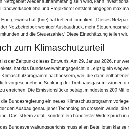
 Netzgebiet wieder aufnahmefähig sein wird, kann Investition
 Handwerksbetriebe und Projektierer entsteht hingegen maximal
ergiewirtschaft (bne) hat treffend formuliert: „Dieses Netzpake
der Netzbetreiber: weniger Ausbaudruck, mehr Steuerungsmach
omkunden und die Steuerzahler.“ Diese Einschätzung teilen wir.
ch zum Klimaschutzurteil
ist der Zeitpunkt dieses Entwurfs. Am 29. Januar 2026, nur w
ets, hat das Bundesverwaltungsgericht in Leipzig ein wegweis
 Klimaschutzprogramm nachbessern, weil die darin enthalten
zlich vorgeschriebene Senkung der Treibhausgasemissionen u
zu erreichen. Die Emissionslücke beträgt mindestens 200 Mill
die Bundesregierung ein neues Klimaschutzprogramm vorlegen
der den Ausbau genau jener Technologien drosseln würde, die f
ind. Das ist kein Zufall, sondern ein handfester Widerspruch in 
 des Bundesverwaltungsgerichts muss allen Beteiligten klar se