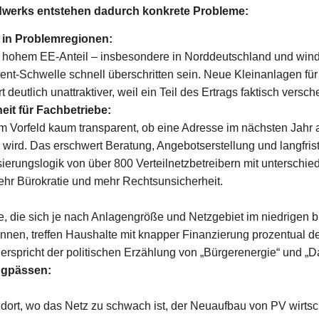
dwerks entstehen dadurch konkrete Probleme:
 in Problemregionen:
ts hohem EE-Anteil – insbesondere in Norddeutschland und win
ent-Schwelle schnell überschritten sein. Neue Kleinanlagen für
deutlich unattraktiver, weil ein Teil des Ertrags faktisch versc
it für Fachbetriebe:
 im Vorfeld kaum transparent, ob eine Adresse im nächsten Jahr a
wird. Das erschwert Beratung, Angebotserstellung und langfris
isierungslogik von über 800 Verteilnetzbetreibern mit unterschi
ehr Bürokratie und mehr Rechtsunsicherheit.
die sich je nach Anlagengröße und Netzgebiet im niedrigen bis 
en, treffen Haushalte mit knapper Finanzierung prozentual deu
derspricht der politischen Erzählung von „Bürgerenergie“ und „D
ngpässen:
ort, wo das Netz zu schwach ist, der Neuaufbau von PV wirtsch