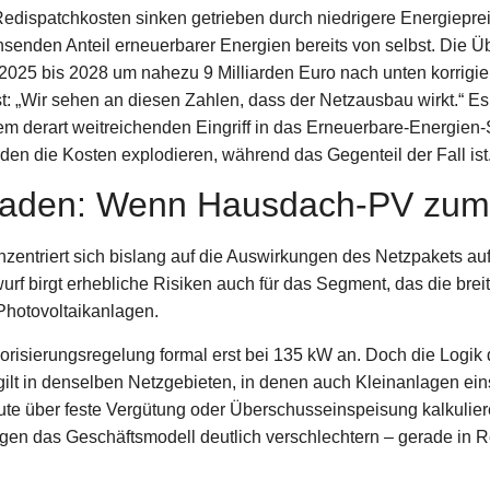
edispatchkosten sinken getrieben durch niedrigere Energieprei
enden Anteil erneuerbarer Energien bereits von selbst. Die Ü
2025 bis 2028 um nahezu 9 Milliarden Euro nach unten korrigi
est: „Wir sehen an diesen Zahlen, dass der Netzausbau wirkt.“ E
nem derart weitreichenden Eingriff in das Erneuerbare-Energien
den die Kosten explodieren, während das Gegenteil der Fall ist
chaden: Wenn Hausdach-PV zum 
onzentriert sich bislang auf die Auswirkungen des Netzpakets a
urf birgt erhebliche Risiken auch für das Segment, das die brei
-Photovoltaikanlagen.
riorisierungsregelung formal erst bei 135 kW an. Doch die Logik
ilt in denselben Netzgebieten, in denen auch Kleinanlagen ein
te über feste Vergütung oder Überschusseinspeisung kalkulier
gen das Geschäftsmodell deutlich verschlechtern – gerade in R