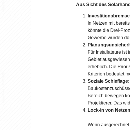
Aus Sicht des Solarhan
Investitionsbremse
In Netzen mit berei
könnte die Drei-Proz
Gewerbe würden dort 
Planungsunsicherhe
Für Installateure ist
Gebiet ausgewiesen 
erheblich. Die Prior
Kriterien bedeutet m
Soziale Schieflage:
Baukostenzuschüsse, 
Bereich bewegen könn
Projektierer. Das wi
Lock-in von Netze
Wenn ausgerechnet d