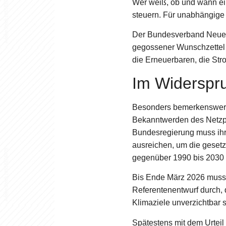
Wer weiß, ob und wann ein
steuern. Für unabhängige
Der Bundesverband Neue En
gegossener Wunschzettel 
die Erneuerbaren, die Str
Im Widerspru
Besonders bemerkenswert 
Bekanntwerden des Netzpak
Bundesregierung muss ihr
ausreichen, um die geset
gegenüber 1990 bis 2030 
Bis Ende März 2026 muss 
Referentenentwurf durch, 
Klimaziele unverzichtbar s
Spätestens mit dem Urteil