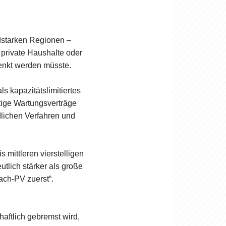
dstarken Regionen –
 private Haushalte oder
henkt werden müsste.
ls kapazitätslimitiertes
tige Wartungsverträge
edlichen Verfahren und
mittleren vierstelligen
tlich stärker als große
ach-PV zuerst“.
aftlich gebremst wird,