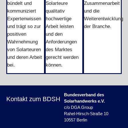
bündelt und
Solarteure
Zusammenarbeit
kommuniziert
qualitativ
und die
Expertenwissen
hochwertige
Weiterentwicklung
und trägt so zur
Arbeit leisten
der Branche.
positiven
und den
Wahrnehmung
Anforderungen
von Solarteuren
des Marktes
und deren Arbeit
gerecht werden
bei.
können.
Bundesverband des
Kontakt zum BDSH
Solarhandwerks e.V.
c/o DGA Group
Rahel-Hirsch-Straße 10
10557 Berlin