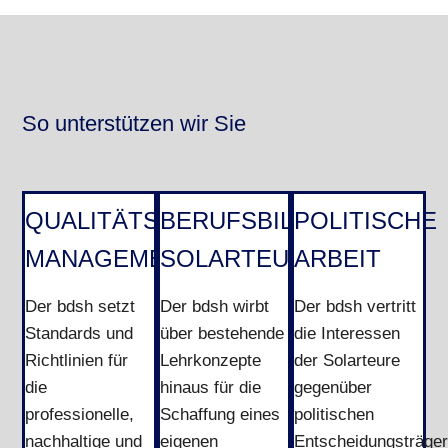
So unterstützen wir Sie
QUALITÄTS-
BERUFSBILD
POLITISCHE
MANAGEMENT
SOLARTEUR
ARBEIT
Der bdsh setzt
Der bdsh wirbt
Der bdsh vertritt
Standards und
über bestehende
die Interessen
Richtlinien für
Lehrkonzepte
der Solarteure
die
hinaus für die
gegenüber
professionelle,
Schaffung eines
politischen
nachhaltige und
eigenen
Entscheidungsträge