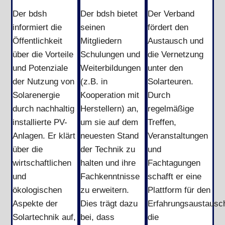
Der bdsh
Der bdsh bietet
Der Verband
informiert die
seinen
fördert den
Öffentlichkeit
Mitgliedern
Austausch und
über die Vorteile
Schulungen und
die Vernetzung
und Potenziale
Weiterbildungen
unter den
der Nutzung von
(z.B. in
Solarteuren.
Solarenergie
Kooperation mit
Durch
durch nachhaltig
Herstellern) an,
regelmäßige
installierte PV-
um sie auf dem
Treffen,
Anlagen. Er klärt
neuesten Stand
Veranstaltungen
über die
der Technik zu
und
wirtschaftlichen
halten und ihre
Fachtagungen
und
Fachkenntnisse
schafft er eine
ökologischen
zu erweitern.
Plattform für den
Aspekte der
Dies trägt dazu
Erfahrungsaustausc
Solartechnik auf,
bei, dass
die