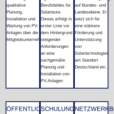
qualitative
Berufsbildes für
auf Bundes- und
Planung,
Solarteure.
Landesebene. Er
Installation und
Dieses erfolgt in
setzt sich für
Wartung von PV-
erster Linie vor
eine stärkere
Anlagen über die
dem Hintergrund
Förderung und
Mitgliedsunternehmen.
steigender
Unterstützung
Anforderungen
von
an eine
Solartechnologien
sachgemäße
am Standort
Planung und
Deutschland ein.
Installation von
PV-Anlagen
ÖFFENTLICHKEITSARBEIT
SCHULUNGEN
NETZWERKB