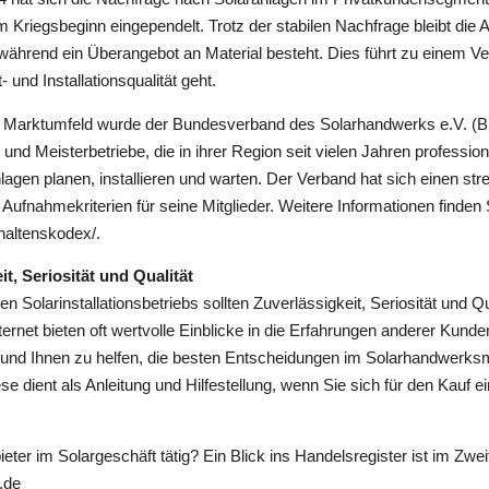
 Kriegsbeginn eingependelt. Trotz der stabilen Nachfrage bleibt die 
, während ein Überangebot an Material besteht. Dies führt zu einem 
 und Installationsqualität geht.
n Marktumfeld wurde der Bundesverband des Solarhandwerks e.V. (B
 und Meisterbetriebe, die in ihrer Region seit vielen Jahren professi
lagen planen, installieren und warten. Der Verband hat sich einen st
e Aufnahmekriterien für seine Mitglieder. Weitere Informationen finden 
haltenskodex/.
t, Seriosität und Qualität
en Solarinstallationsbetriebs sollten Zuverlässigkeit, Seriosität und Q
ernet bieten oft wertvolle Einblicke in die Erfahrungen anderer Kund
n und Ihnen zu helfen, die besten Entscheidungen im Solarhandwerksm
iese dient als Anleitung und Hilfestellung, wenn Sie sich für den Kauf e
ieter im Solargeschäft tätig? Ein Blick ins Handelsregister ist im Zweife
.de