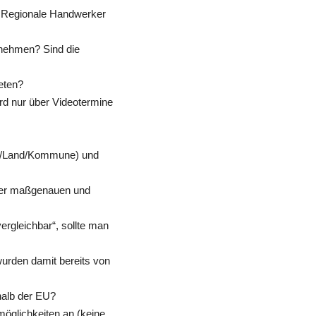
t? Regionale Handwerker
rnehmen? Sind die
eten?
d nur über Videotermine
und/Land/Kommune) und
einer maßgenauen und
ergleichbar“, sollte man
urden damit bereits von
halb der EU?
öglichkeiten an (keine