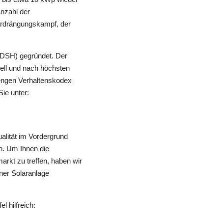
Anzahl der
Verdrängungskampf, der
DSH) gegründet. Der
onell und nach höchsten
rengen Verhaltenskodex
Sie unter:
ualität im Vordergrund
en. Um Ihnen die
arkt zu treffen, haben wir
iner Solaranlage
l hilfreich: