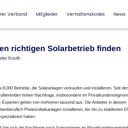
Der Verband
Mitglieder
Verhaltenskodex
News
en richtigen Solarbetrieb finden
ter Knuth
a 8.000 Betriebe, die Solaranlagen verkaufen und installieren. Seit d
sultierenden hohen Nachfrage, insbesondere im Privatkundensegment
Experten gehen von mehreren tausend aus. Die Anbieter in diesem 
enberuflich Photovoltaikanlagen installieren, bis hin zu etablierten E
spezialisiert haben.
4 hat sich die Nachfrage nach Solaranlagen im Privatkundensegment