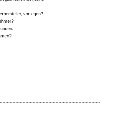
rhersteller, vorliegen?
rnehmer?
Kunden.
ehmen?