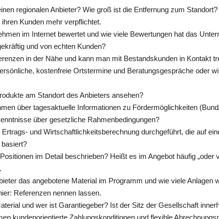
inen regionalen Anbieter? Wie groß ist die Entfernung zum Standor
ig ihren Kunden mehr verpflichtet.
ehmen im Internet bewertet und wie viele Bewertungen hat das Unte
ekräftig und von echten Kunden?
ferenzen in der Nähe und kann man mit Bestandskunden in Kontakt tr
ersönliche, kostenfreie Ortstermine und Beratungsgespräche oder wir
rodukte am Standort des Anbieters ansehen?
ehmen über tagesaktuelle Informationen zu Fördermöglichkeiten (B
enntnisse über gesetzliche Rahmenbedingungen?
le Ertrags- und Wirtschaftlichkeitsberechnung durchgeführt, die auf 
 basiert?
 Positionen im Detail beschrieben? Heißt es im Angebot häufig „oder v
.
bieter das angebotene Material im Programm und wie viele Anlagen w
 hier: Referenzen nennen lassen.
rial und wer ist Garantiegeber? Ist der Sitz der Gesellschaft inner
en kundenorientierte Zahlungskonditionen und flexible Abrechnungsm